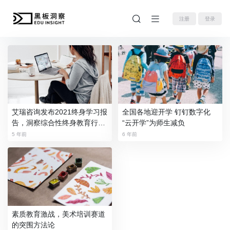
注册
登录
艾瑞咨询发布2021终身学习报
全国各地迎开学 钉钉数字化
告，洞察综合性终身教育行业
“云开学”为师生减负
三大趋势
5 年前
6 年前
素质教育激战，美术培训赛道
的突围方法论