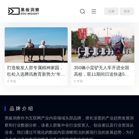
注册
登录
打造银发人群专属精神家园，
350辆小蛮驴无人车开进全国
红松入选腾讯教育新势力“年度
高校，双11期间日送快递5万
教育品牌”
件
4 年前
5 年前
品牌介绍
黑板洞察作为互联网产业内容领域头部品牌，擅长深度的产业趋势发展洞
察和行业数据分析，读者人群集中在行业投资人、创业者以及行业资深从
业者。我们通过可视化的数据内容清晰简洁的展现行业的发展趋势，为行