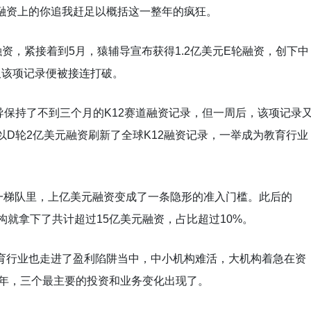
在融资上的你追我赶足以概括这一整年的疯狂。
资，紧接着到5月，猿辅导宣布获得1.2亿美元E轮融资，创下中
久该项记录便被接连打破。
辅导保持了不到三个月的K12赛道融资记录，但一周后，该项记录
KID以D轮2亿美元融资刷新了全球K12融资记录，一举成为教育行业
一梯队里，上亿美元融资变成了一条隐形的准入门槛。此后的
机构就拿下了共计超过15亿美元融资，占比超过10%。
教育行业也走进了盈利陷阱当中，中小机构难活，大机构着急在资
19年，三个最主要的投资和业务变化出现了。