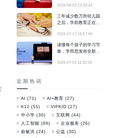
结构调整期
2026-08-03 13:39:24
三年减少数万所幼儿园
之后，学前教育正在发
生什么？
2026-07-17 16:57:46
读懂每个孩子的学习节
奏，学而思发布全新培
优AI家教及旗舰学习机
2026-07-02 11:52:39
T6系列
近期热词
仅
AI
(71)
AI+教育
(27)
K12
(55)
VIPKID
(27)
中小学
(30)
互联网
(44)
人工智能
(89)
企业服务
(26)
俞敏洪
(24)
公益
(30)