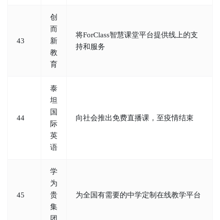
创
而
将ForClass智慧课堂平台提供线上的支
43
新
持和服务
教
育
泰
坦
国
44
向社会推出免费直播课，至疫情结束
际
英
语
学
为
45
贵
为全国有需要的中学定制在线教学平台
集
团