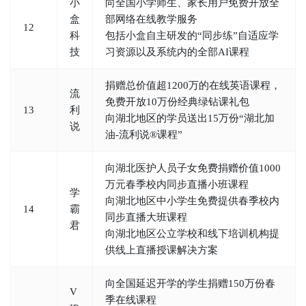
小
向全国小学师生、家长用户免费开放全
盒
部网络在线教学服务
12
科
包括小盒自主研发的“同步练”自适应学
技
习资源以及系统内的全部AI课程
捐赠总价值超1200万的在线英语课程，
流
免费开放10万份经典绿钻课礼包
13
利
向湖北地区的学员送出15万份“湖北加
说
油-流利说®课程”
向湖北医护人员子女免费捐赠价值1000
万元春季校内同步直播小班课程
学
向湖北地区中小学生免费提供春季校内
14
霸
同步直播大班课程
君
向湖北地区公立学校和线下培训机构提
供线上直播授课解决方案
向全国延迟开学的学生捐赠150万份春
V
季在线课程