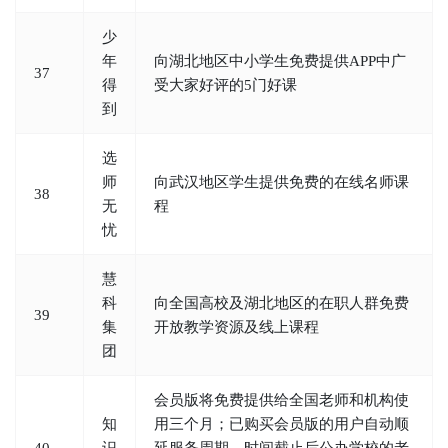
少
年
向湖北地区中小学生免费提供APP中广
37
得
受大家好评的5门好课
到
选
师
向武汉地区学生提供免费的在线名师课
38
无
程
忧
慧
科
向全国高校及湖北地区的在职人群免费
39
集
开放教学资源及线上课程
团
会员版将免费提供给全国老师和机构使
知
用三个月；已购买会员版的用户自动顺
40
识
延服务周期，时间截止后公办学校的老