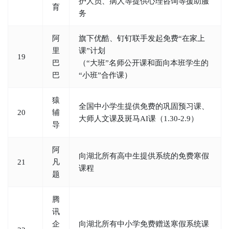
护人员、病人等提供心理咨询等援助服
育
务
阿
旗下优酷、钉钉联手发起免费“在家上
里
课”计划
19
巴
（“大班”名师公开课和面向本班学生的
巴
“小班”合作课）
猿
全国中小学生提供免费的巩固预习课、
20
辅
大师人文课及斑马AI课（1.30-2.9）
导
阿
向湖北所有高中生提供系统的免费寒假
21
凡
课程
题
腾
讯
企
向湖北所有中小学免费赠送寒假系统课