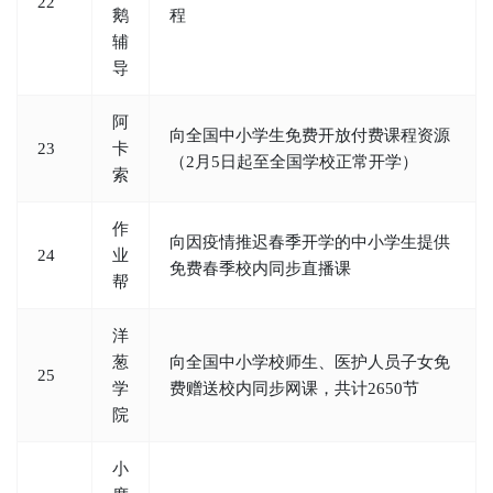
22
鹅
程
辅
导
阿
向全国中小学生免费开放付费课程资源
23
卡
（2月5日起至全国学校正常开学）
索
作
向因疫情推迟春季开学的中小学生提供
24
业
免费春季校内同步直播课
帮
洋
葱
向全国中小学校师生、医护人员子女免
25
学
费赠送校内同步网课，共计2650节
院
小