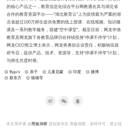
的核心产品之一，教育信息化综合平台网教通在其与湖北省
合作的教育资源平台——“湖北教育云”上为疫情最为严重的湖
北省超过100万师生提供免费的线上授课、在线视频、知识微
课及一系列教学服务，搭建“空中课堂”。截至目前，网龙华渔
教育及网龙旗下各教育品牌仍在持续投身“停课不停学”计划，
网龙CEO熊立博士表示，网龙将勇担企业责任，积极响应政
府号召，提供产品、技术、资源等，支持“停课不停学”计划，
与师生共度时艰。
Byju's
亲子
儿童启蒙
印度
微博
新东方
猿辅导
本文系作者 @
黑板洞察
原创发布在 黑板洞察。未经许可，禁止转