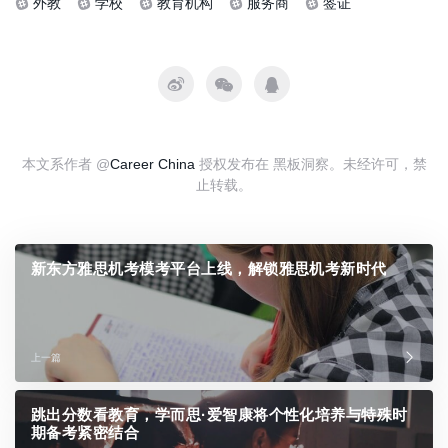
外教
学校
教育机构
服务商
签证
本文系作者 @
Career China
授权发布在 黑板洞察。未经许可，禁
止转载。
新东方雅思机考模考平台上线，解锁雅思机考新时代
上一篇
跳出分数看教育，学而思·爱智康将个性化培养与特殊时
期备考紧密结合