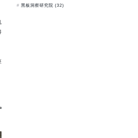
黑板洞察研究院
(32)
机
得
座
。
。
户