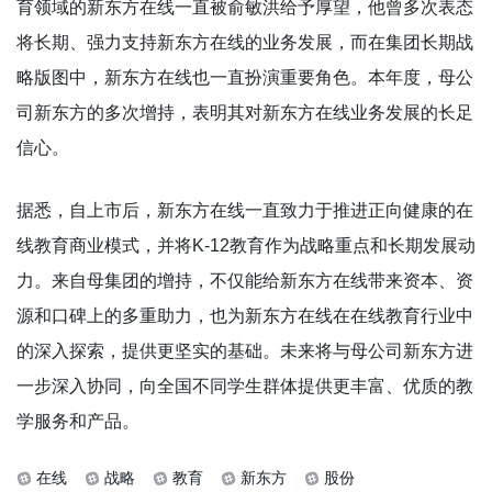
育领域的新东方在线一直被俞敏洪给予厚望，他曾多次表态
将长期、强力支持新东方在线的业务发展，而在集团长期战
略版图中，新东方在线也一直扮演重要角色。本年度，母公
司新东方的多次增持，表明其对新东方在线业务发展的长足
信心。
据悉，自上市后，新东方在线一直致力于推进正向健康的在
线教育商业模式，并将K-12教育作为战略重点和长期发展动
力。来自母集团的增持，不仅能给新东方在线带来资本、资
源和口碑上的多重助力，也为新东方在线在在线教育行业中
的深入探索，提供更坚实的基础。未来将与母公司新东方进
一步深入协同，向全国不同学生群体提供更丰富、优质的教
学服务和产品。
在线
战略
教育
新东方
股份