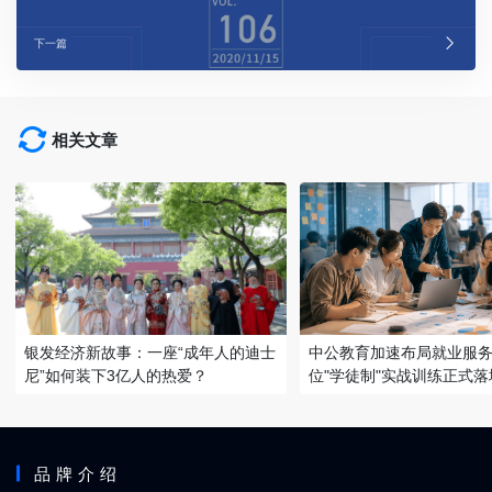
下一篇
相关文章
银发经济新故事：一座“成年人的迪士
中公教育加速布局就业服务
尼”如何装下3亿人的热爱？
位"学徒制"实战训练正式落
品牌介绍