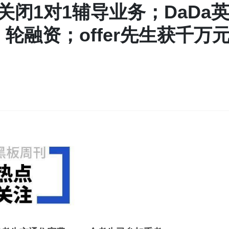
闭1对1辅导业务；DaDa
D 轮融资；offer先生获千万