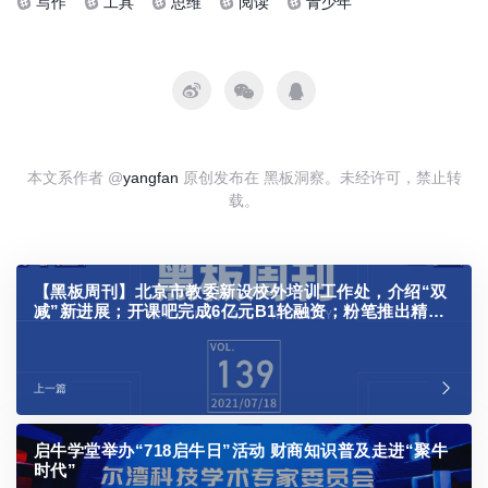
写作
工具
思维
阅读
青少年
本文系作者 @
yangfan
原创发布在 黑板洞察。未经许可，禁止转
载。
【黑板周刊】北京市教委新设校外培训工作处，介绍“双
减”新进展；开课吧完成6亿元B1轮融资；粉笔推出精品
班智慧教室
上一篇
启牛学堂举办“718启牛日”活动 财商知识普及走进“聚牛
时代”