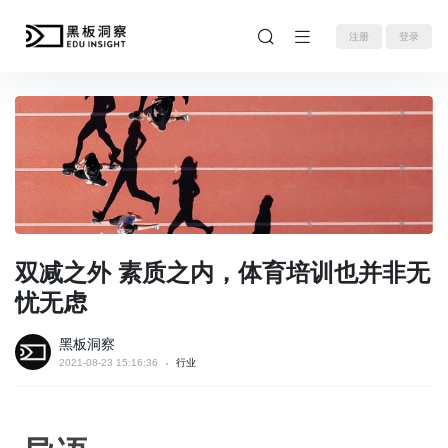
注册
登录
双减之外 素质之内，体育培训也并非无
忧无虑
黑板洞察
2021-08-23 15:16:36
行业