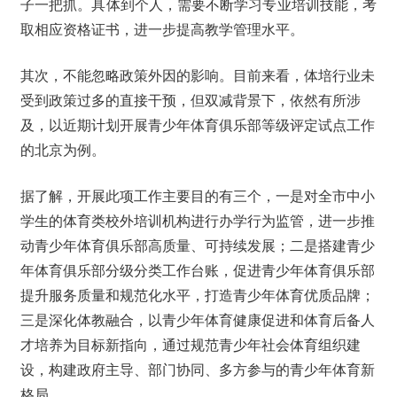
子一把抓。
具体到个人，需要不断学习专业培训技能，考
取相应资格证书，进一步提高教学管理水平。
其次，不能忽略政策外因的影响。目前来看，体培行业未
受到政策过多的直接干预，但双减背景下，依然有所涉
及，以近期计划开展青少年体育俱乐部等级评定试点工作
的北京为例。
据了解，开展此项工作主要目的有三个，一是对全市中小
学生的体育类校外培训机构进行办学行为监管，进一步推
动青少年体育俱乐部高质量、可持续发展；二是搭建青少
年体育俱乐部分级分类工作台账，促进青少年体育俱乐部
提升服务质量和规范化水平，打造青少年体育优质品牌；
三是深化体教融合，以青少年体育健康促进和体育后备人
才培养为目标新指向，通过规范青少年社会体育组织建
设，构建政府主导、部门协同、多方参与的青少年体育新
格局。