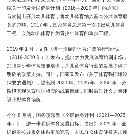
院关于印发全民健身计划（2016—2020 年）的通知》，
首次提出开展幼儿体育，将幼儿体育纳入基本公共体育服
务的范畴。2017 年，国家体育总局第一次提出幼儿体育
工程，实施幼儿体育作为青少年体育的重点工程。
2019 年 1 月，文件《进一步促进体育消费的行动计划
（2019-2020 年）》发布，提出大力发展体育培训市场，
加强青少年体育技能培训，为儿童体育行业的发展提供了
明确的政策支持。同年，国家又发布《关于体育强国建设
纲要的通知》，提出到 2020 年、2035 年、2050 年，分
阶段实现体育强国相应的战略目标，同时鼓励社会力量建
设小型体育场所。
今年 8 月初，国务院印发《全民健身计划（2021—2025 
年）》，进一步明确体育发展目标。提出到 2025 年，全
民健身公共服务体系更加完善，人民群众体育健身更加便