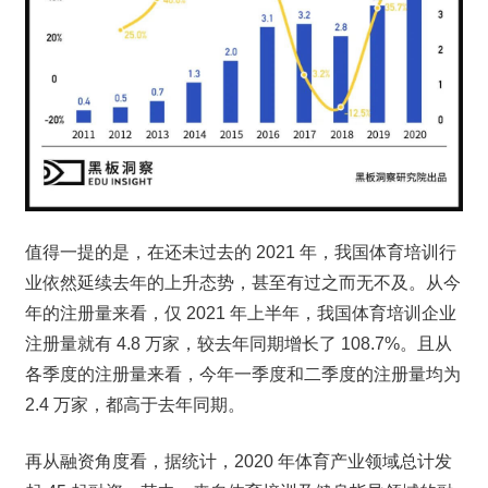
值得一提的是，在还未过去的 2021 年，我国体育培训行
业依然延续去年的上升态势，甚至有过之而无不及。从今
年的注册量来看，仅 2021 年上半年，我国体育培训企业
注册量就有 4.8 万家，较去年同期增长了 108.7%。且从
各季度的注册量来看，今年一季度和二季度的注册量均为 
2.4 万家，都高于去年同期。
再从融资角度看，据统计，2020 年体育产业领域总计发