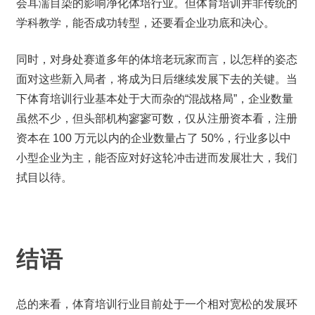
会耳濡目染的影响净化体培行业。但体育培训并非传统的
学科教学，能否成功转型，还要看企业功底和决心。
同时，对身处赛道多年的体培老玩家而言，以怎样的姿态
面对这些新入局者，将成为日后继续发展下去的关键。当
下体育培训行业基本处于大而杂的“混战格局”，企业数量
虽然不少，但头部机构寥寥可数，仅从注册资本看，注册
资本在 100 万元以内的企业数量占了 50%，行业多以中
小型企业为主，能否应对好这轮冲击进而发展壮大，我们
拭目以待。
结语
总的来看，体育培训行业目前处于一个相对宽松的发展环