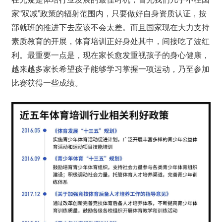
家“双减”政策的辐射范围内，只要做好自身资质认证，按
部就班的推进下去应该不会太差。而且国家现在大力支持
素质教育的开展，体育培训正好身处其中，间接吃了波红
利。最重要一点是，现在家长愈发重视孩子的身心健康，
越来越多家长希望孩子能够学习掌握一项运动，乃至参加
比赛获得一些成绩。