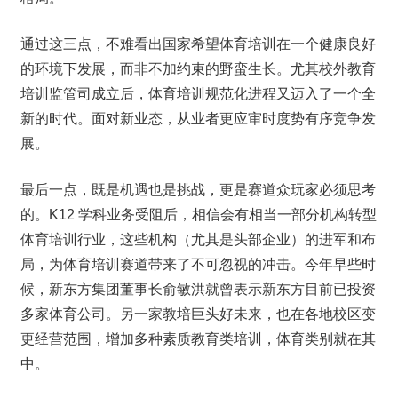
通过这三点，不难看出国家希望体育培训在一个健康良好
的环境下发展，而非不加约束的野蛮生长。尤其校外教育
培训监管司成立后，体育培训规范化进程又迈入了一个全
新的时代。面对新业态，从业者更应审时度势有序竞争发
展。
最后一点，既是机遇也是挑战，更是赛道众玩家必须思考
的。K12 学科业务受阻后，相信会有相当一部分机构转型
体育培训行业，这些机构（尤其是头部企业）的进军和布
局，为体育培训赛道带来了不可忽视的冲击。今年早些时
候，新东方集团董事长俞敏洪就曾表示新东方目前已投资
多家体育公司。另一家教培巨头好未来，也在各地校区变
更经营范围，增加多种素质教育类培训，体育类别就在其
中。