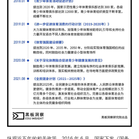
纵观近五年的相关政策，2016 年 6 月，国家下发《国务