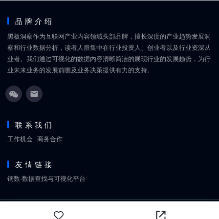
品牌介绍
黑板洞察作为互联网产业内容领域头部品牌，擅长深度的产业趋势发展洞
察和行业数据分析，读者人群集中在行业投资人、创业者以及行业资深从
业者。我们通过可视化的数据内容清晰简洁的展现行业的发展趋势，为行
业未来业务的发展前瞻及业务决策提供有力的支持。
联系我们
工作机会
商务合作
友情链接
镝数-数据查找与可视化平台
Copyright © 2018-2026
黑板洞察
网站地图
京ICP备18060861号
北京丹禧福伦文化传媒有限
公司