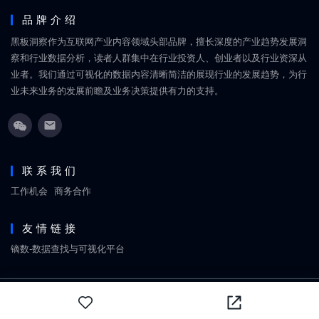
品牌介绍
黑板洞察作为互联网产业内容领域头部品牌，擅长深度的产业趋势发展洞
察和行业数据分析，读者人群集中在行业投资人、创业者以及行业资深从
业者。我们通过可视化的数据内容清晰简洁的展现行业的发展趋势，为行
业未来业务的发展前瞻及业务决策提供有力的支持。
联系我们
工作机会
商务合作
友情链接
镝数-数据查找与可视化平台
Copyright © 2018-2026
黑板洞察
网站地图
京ICP备18060861号
北京丹禧福伦文化传媒有限
公司