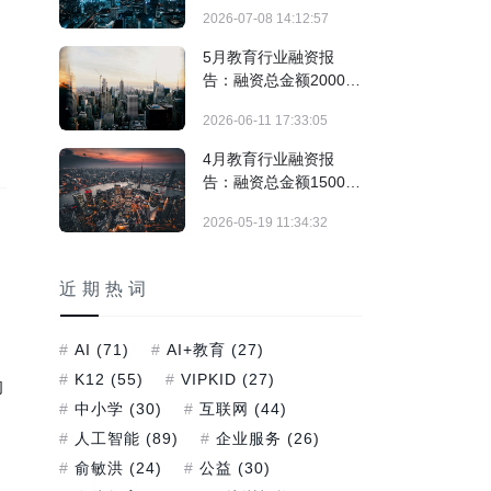
万，低位运行仍未改变
2026-07-08 14:12:57
5月教育行业融资报
告：融资总金额2000
万，资本谨慎下注，职
2026-06-11 17:33:05
教项目仍具韧性
4月教育行业融资报
告：融资总金额1500
万，AI硬件、职业教育
2026-05-19 11:34:32
与产业服务持续获关注
近期热词
AI
(71)
AI+教育
(27)
K12
(55)
VIPKID
(27)
的
中小学
(30)
互联网
(44)
人工智能
(89)
企业服务
(26)
俞敏洪
(24)
公益
(30)