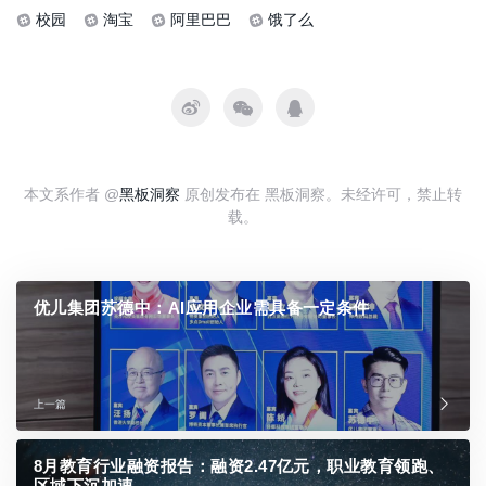
校园
淘宝
阿里巴巴
饿了么
本文系作者 @
黑板洞察
原创发布在 黑板洞察。未经许可，禁止转
载。
优儿集团苏德中：AI应用企业需具备一定条件
上一篇
8月教育行业融资报告：融资2.47亿元，职业教育领跑、
区域下沉加速