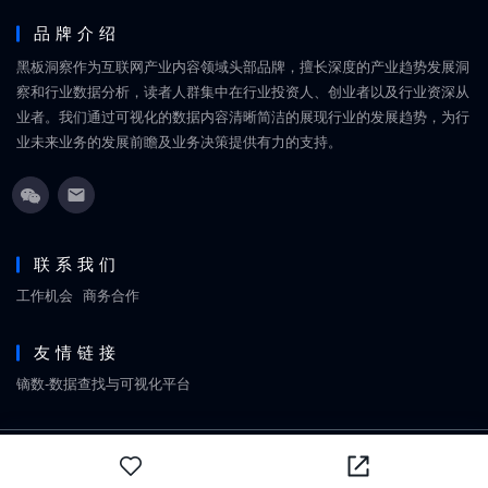
品牌介绍
黑板洞察作为互联网产业内容领域头部品牌，擅长深度的产业趋势发展洞
察和行业数据分析，读者人群集中在行业投资人、创业者以及行业资深从
业者。我们通过可视化的数据内容清晰简洁的展现行业的发展趋势，为行
业未来业务的发展前瞻及业务决策提供有力的支持。
联系我们
工作机会
商务合作
友情链接
镝数-数据查找与可视化平台
Copyright © 2018-2026
黑板洞察
网站地图
京ICP备18060861号
北京丹禧福伦文化传媒有限
公司