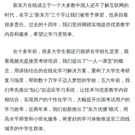
新东方在线成立于一个大多数中国人还不了解互联网的
时代，名字上“新东方”三个字让我们被寄予厚望，也承担着
很多责任。过去的十四年，我们坚持脚踏实地提供优质教学
内容和服务，希望让学习变简单。
在十多年前，很多大学生都还只能挤在学校礼堂里，观
看视频光盘接受考研培训，我们提出了“一人一课堂”的概
念，用讲练结合的在线化学习解决方案，重构了大学生考研
复习场景，帮助数十万学子迈入梦想的学校；五六年前，我
们率先推出“知心”自适应学习系统，让技术与优质教学内容
相结合，实现用户的个性化学习，大幅提升出国考试用户的
学习效率；近两年来，我们创新推出了“东方优播”模式，用
高水平师资和小班化服务，将更好的学习体验推送至三四线
城市的中学生群体。