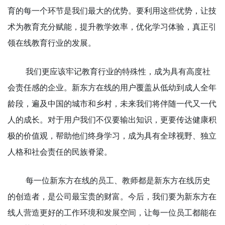
育的每一个环节是我们最大的优势。要利用这些优势，让技
术为教育充分赋能，提升教学效率，优化学习体验，真正引
领在线教育行业的发展。
我们更应该牢记教育行业的特殊性，成为具有高度社
会责任感的企业。新东方在线的用户覆盖从低幼到成人全年
龄段，遍及中国的城市和乡村，未来我们将伴随一代又一代
人的成长。对于用户我们不仅要输出知识，更要传达健康积
极的价值观，帮助他们终身学习，成为具有全球视野、独立
人格和社会责任的民族脊梁。
每一位新东方在线的员工、教师都是新东方在线历史
的创造者，是公司最宝贵的财富。今后，我们要为新东方在
线人营造更好的工作环境和发展空间，让每一位员工都能在