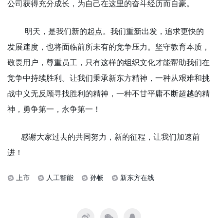
公司获得充分成长，为自己在这里的奋斗经历而自豪。
明天，是我们新的起点。我们重新出发，追求更快的
发展速度，也将面临前所未有的竞争压力。坚守教育本质，
敬畏用户，尊重员工，只有这样的组织文化才能帮助我们在
竞争中持续胜利。让我们秉承新东方精神，一种从艰难和挑
战中义无反顾寻找胜利的精神，一种不甘平庸不断超越的精
神，勇争第一，永争第一！
感谢大家过去的共同努力，新的征程，让我们加速前
进！
上市
人工智能
孙畅
新东方在线