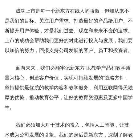
成功上市是每一个新东方在线人的骄傲，但却从来不
是我们的目标。关注用户需求、打造最好的产品给用户、不
断提升用户体验，才是我们过去、现在和未来不变的追求。
上市的成功会帮助我们更好的对此进行投入与发展，我们要
以加倍的努力，回报支持公司发展的客户、员工和投资者。
面向未来，我们必须牢记新东方“以教学产品和教学质
量为核心，创造客户价值，实现可持续发展的”战略方针，
坚持提供最优质的教学内容和教学服务，利用互联网得天独
厚的优势，推动教育公平，让好的教育资源惠及更多中国学
生。
我们必须加大对于技术的投入，包括人工智能，让技
术成为公司发展的引擎。我们的身后是新东方，深刻了解教