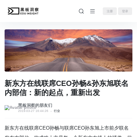
注册
登录
新东方在线联席CEO孙畅&孙东旭联名
内部信：新的起点，重新出发
黑板洞察的朋友们
2019-03-27 16:44:26
行业
新东方在线联席CEO孙畅与联席CEO孙东旭上市前夕联名