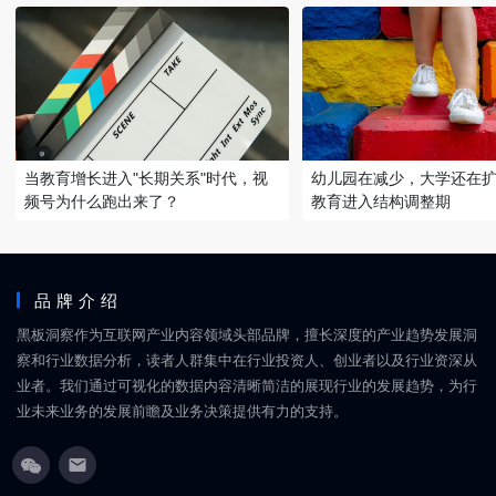
当教育增长进入"长期关系"时代，视
幼儿园在减少，大学还在
频号为什么跑出来了？
教育进入结构调整期
品牌介绍
黑板洞察作为互联网产业内容领域头部品牌，擅长深度的产业趋势发展洞
察和行业数据分析，读者人群集中在行业投资人、创业者以及行业资深从
业者。我们通过可视化的数据内容清晰简洁的展现行业的发展趋势，为行
业未来业务的发展前瞻及业务决策提供有力的支持。