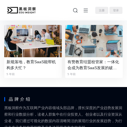
注册
登录
新规落地，教育SaaS能帮机
有赞教育结盟校管家：一体化
构多大忙？
会成为教育SaaS发展的破局
点吗？
5 年前
5 年前
品牌介绍
黑板洞察作为互联网产业内容领域头部品牌，擅长深度的产业趋势发展洞
察和行业数据分析，读者人群集中在行业投资人、创业者以及行业资深从
业者。我们通过可视化的数据内容清晰简洁的展现行业的发展趋势，为行