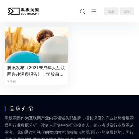
注册
登录
腾讯发布《2021未成年人互联
网兴趣洞察报告》，学龄前儿
童触网比例达42.3%
5 年前
品牌介绍
黑板洞察作为互联网产业内容领域头部品牌，擅长深度的产业趋势发展洞
察和行业数据分析，读者人群集中在行业投资人、创业者以及行业资深从
业者。我们通过可视化的数据内容清晰简洁的展现行业的发展趋势，为行