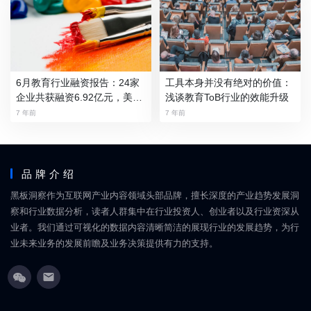
6月教育行业融资报告：24家
工具本身并没有绝对的价值：
企业共获融资6.92亿元，美术
浅谈教育ToB行业的效能升级
教育崭露头角
7 年前
7 年前
品牌介绍
黑板洞察作为互联网产业内容领域头部品牌，擅长深度的产业趋势发展洞
察和行业数据分析，读者人群集中在行业投资人、创业者以及行业资深从
业者。我们通过可视化的数据内容清晰简洁的展现行业的发展趋势，为行
业未来业务的发展前瞻及业务决策提供有力的支持。