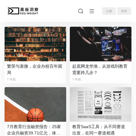
注册
登录
繁荣与衰微，企业办校百年困
起底网龙华渔，从游戏到教育
局
需要跨几步？
7 年前
7 年前
7月教育行业融资报告：25家
教育SaaS工具：从不同赛道
企业共融资39.71亿元，体育
出发，在同一赛道相遇