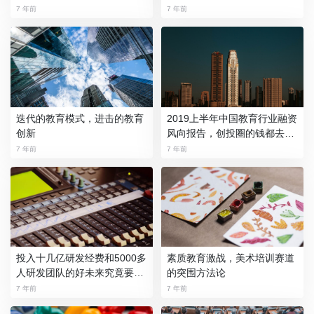
教育受青睐
7 年前
7 年前
迭代的教育模式，进击的教育
2019上半年中国教育行业融资
创新
风向报告，创投圈的钱都去哪
了？
7 年前
7 年前
投入十几亿研发经费和5000多
素质教育激战，美术培训赛道
人研发团队的好未来究竟要做
的突围方法论
什么？
7 年前
7 年前