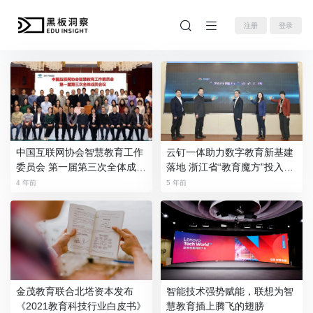
注册
登录
中国互联网协会智慧教育工作
云钉一体助力数字教育新基建
委员会 第一届第三次全体成员
落地 浙江省“教育魔方”投入使
大会顺利召开
用
4 年前
5 年前
金茂教育联合北塔资本发布
智能技术强势赋能，联想为智
《2021教育科技行业白皮书》
慧教育插上腾飞的翅膀