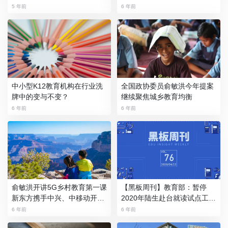
5 年前
6 年前
中小型K12教育机构在行业洗
全国政协委员俞敏洪今年提案
牌中的变与不变？
继续聚焦城乡教育均衡
6 年前
6 年前
俞敏洪开讲5G乡村教育第一课
【黑板周刊】教育部：暂停
新东方携手中兴、中移动开启
2020年陆生赴台就读试点工
教育公益新时代
作；Lessonly获1500万美元C
6 年前
6 年前
轮融资；科大讯飞发布智能笔