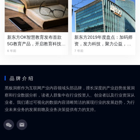
记本青春版
新东方OK智慧教育发布首款
新东方2019年度盘点：加码师
5G教育产品，开启教育科技升
资，发力科技，聚力公益，财
级新序幕
报亮点频现……
6 年前
7 年前
品牌介绍
黑板洞察作为互联网产业内容领域头部品牌，擅长深度的产业趋势发展洞
察和行业数据分析，读者人群集中在行业投资人、创业者以及行业资深从
业者。我们通过可视化的数据内容清晰简洁的展现行业的发展趋势，为行
业未来业务的发展前瞻及业务决策提供有力的支持。