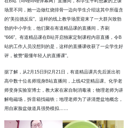
在B站（哔哩哔哩弹幕网）直播间，和学生平时想象的上课
场景不同，她一边做红烧排骨一边向学生介绍这其中所蕴含
的“美拉德反应”。这样的线上教学场景迎来了一大群兴致勃
勃的中小学生，他们聚在有道精品课的直播间，齐刷
“666”。有道精品课在B站开启独家定制课程内容直播，令B
站的工作人员没想到的是，这样的直播课收获了一众学生好
评，被赞“最懂年轻人的直播课”。
据了解，从2月15日到2月21日，有道精品课共先后派出初
高中数十位名师现身B站直播间，上线42堂精品课。化学老
师变身实验室博士，教大家在家自制消毒液；物理老师为讲
解电磁场，拆音箱找磁铁；地理老师为了讲清楚盆地概念，
用自家脸盆做道具强势模拟……