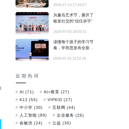
制"实战训练正式落地
2026-07-13 17:44:57
兴趣岛艺术节，撕开了
银发社交的“信任赤字”
2026-07-03 18:03:31
读懂每个孩子的学习节
奏，学而思发布全新培
优AI家教及旗舰学习机
2026-07-02 11:52:39
T6系列
近期热词
界
AI
(71)
AI+教育
(27)
K12
(55)
VIPKID
(27)
中小学
(30)
互联网
(44)
人工智能
(89)
企业服务
(26)
俞敏洪
(24)
公益
(30)