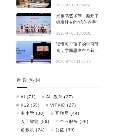
制"实战训练正式落地
2026-07-13 17:44:57
兴趣岛艺术节，撕开了
银发社交的“信任赤字”
2026-07-03 18:03:31
读懂每个孩子的学习节
奏，学而思发布全新培
优AI家教及旗舰学习机
2026-07-02 11:52:39
T6系列
近期热词
AI
(71)
AI+教育
(27)
K12
(55)
VIPKID
(27)
中小学
(30)
互联网
(44)
人工智能
(89)
企业服务
(26)
俞敏洪
(24)
公益
(30)