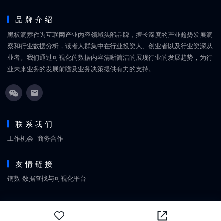
品牌介绍
黑板洞察作为互联网产业内容领域头部品牌，擅长深度的产业趋势发展洞
察和行业数据分析，读者人群集中在行业投资人、创业者以及行业资深从
业者。我们通过可视化的数据内容清晰简洁的展现行业的发展趋势，为行
业未来业务的发展前瞻及业务决策提供有力的支持。
联系我们
工作机会
商务合作
友情链接
镝数-数据查找与可视化平台
Copyright © 2018-2026
黑板洞察
网站地图
京ICP备18060861号
北京丹禧福伦文化传媒有限
公司