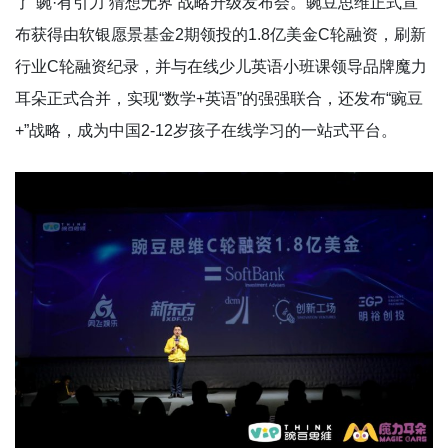
了“豌·有引力 猜想无界”战略升级发布会。豌豆思维正式宣
布获得由软银愿景基金2期领投的1.8亿美金C轮融资，刷新
行业C轮融资纪录，并与在线少儿英语小班课领导品牌魔力
耳朵正式合并，实现“数学+英语”的强强联合，还发布“豌豆
+”战略，成为中国2-12岁孩子在线学习的一站式平台。