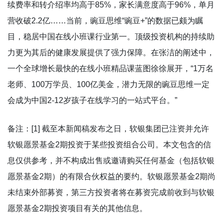
续费率和转介绍率均高于85%，家长满意度高于96%，单月
营收破2.2亿……当前，豌豆思维“豌豆+”的数据已颇为瞩
目，稳居中国在线小班课行业第一。顶级投资机构的持续助
力更为其后的健康发展提供了强力保障。在张洁的阐述中，
一个全球增长最快的在线小班精品课蓝图徐徐展开，“1万名
老师、100万学员、100亿美金，潜力无限的豌豆思维一定
会成为中国2-12岁孩子在线学习的一站式平台。”
备注：[1] 截至本新闻稿发布之日，软银集团已注资并允许
软银愿景基金2期投资于某些投资组合公司。本文包含的信
息仅供参考，并不构成出售或邀请购买任何基金（包括软银
愿景基金2期）的有限合伙权益的要约。软银愿景基金2期尚
未结束外部募资，第三方投资者将在募资完成前收到与软银
愿景基金2期投资项目有关的其他信息。