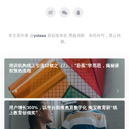
本文系作者 @
yotaaa
原创发布在 黑板洞察。未经许可，禁止转
载。
培训机构线上引流12钗之（7）：“卧底”学而思，揭秘课
前预热流程
上一篇
用户增长300%，以平台助推教育数字化 淘宝教育获“线
上教育创领奖”