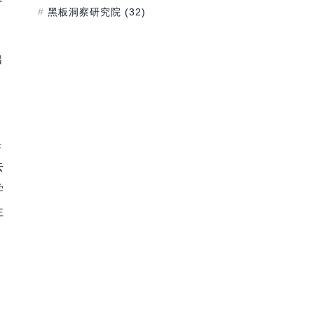
黑板洞察研究院
(32)
出
课
去
学
往