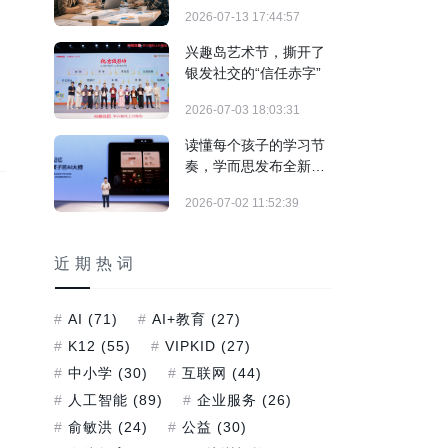
制"实战训练正式落地
2026-07-13 17:44:57
兴趣岛艺术节，撕开了
银发社交的“信任赤字”
2026-07-03 18:03:31
读懂每个孩子的学习节
奏，学而思发布全新培
优AI家教及旗舰学习机
2026-07-02 11:52:39
T6系列
近期热词
AI
(71)
AI+教育
(27)
，
K12
(55)
VIPKID
(27)
中小学
(30)
互联网
(44)
人工智能
(89)
企业服务
(26)
俞敏洪
(24)
公益
(30)