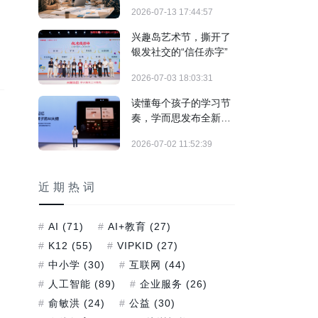
制"实战训练正式落地
2026-07-13 17:44:57
兴趣岛艺术节，撕开了
银发社交的“信任赤字”
2026-07-03 18:03:31
读懂每个孩子的学习节
奏，学而思发布全新培
优AI家教及旗舰学习机
2026-07-02 11:52:39
T6系列
近期热词
AI
(71)
AI+教育
(27)
K12
(55)
VIPKID
(27)
中小学
(30)
互联网
(44)
人工智能
(89)
企业服务
(26)
俞敏洪
(24)
公益
(30)