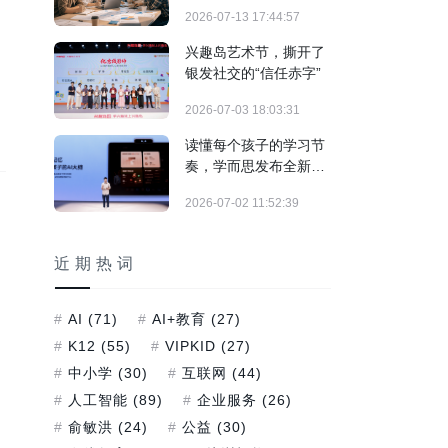
制"实战训练正式落地
2026-07-13 17:44:57
兴趣岛艺术节，撕开了
银发社交的“信任赤字”
2026-07-03 18:03:31
读懂每个孩子的学习节
奏，学而思发布全新培
优AI家教及旗舰学习机
2026-07-02 11:52:39
T6系列
近期热词
AI
(71)
AI+教育
(27)
K12
(55)
VIPKID
(27)
中小学
(30)
互联网
(44)
人工智能
(89)
企业服务
(26)
俞敏洪
(24)
公益
(30)