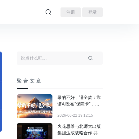
注册
登录
聚合文章
录的不好，退全款：靠
谱AI发布“保障卡”，志
愿填报进入按效果付费
2026-06-22 19:12:15
时代
火花思维与北师大出版
集团达成战略合作 共推