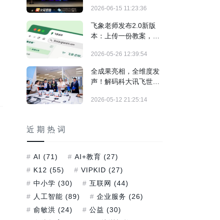
新课标素养教育高质量
2026-06-15 11:23:36
发展
飞象老师发布2.0新版
本：上传一份教案，生
成一节互动课
2026-05-26 12:39:54
全成果亮相，全维度发
声！解码科大讯飞世界
数字教育大会答卷
2026-05-12 21:25:14
近期热词
AI
(71)
AI+教育
(27)
K12
(55)
VIPKID
(27)
中小学
(30)
互联网
(44)
人工智能
(89)
企业服务
(26)
俞敏洪
(24)
公益
(30)