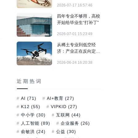
生什么？
2026-07-17 16:57:46
四年专业不够用，高校
开始给毕业生“打补丁”
2026-07-01 15:23:49
从稀土专业到低空经
济：产业正在反向定义
大学专业
2026-06-24 16:20:38
近期热词
AI
(71)
AI+教育
(27)
K12
(55)
VIPKID
(27)
中小学
(30)
互联网
(44)
人工智能
(89)
企业服务
(26)
俞敏洪
(24)
公益
(30)