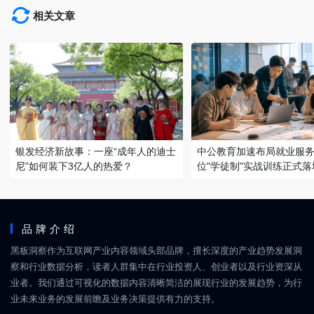
相关文章
银发经济新故事：一座“成年人的迪士
中公教育加速布局就业服务
尼”如何装下3亿人的热爱？
位"学徒制"实战训练正式落
品牌介绍
黑板洞察作为互联网产业内容领域头部品牌，擅长深度的产业趋势发展洞
察和行业数据分析，读者人群集中在行业投资人、创业者以及行业资深从
业者。我们通过可视化的数据内容清晰简洁的展现行业的发展趋势，为行
业未来业务的发展前瞻及业务决策提供有力的支持。