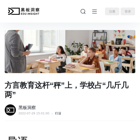
注册
登录
方言教育这杆“秤”上，学校占“几斤几
两”
黑板洞察
2022-07-28 15:01:00
行业