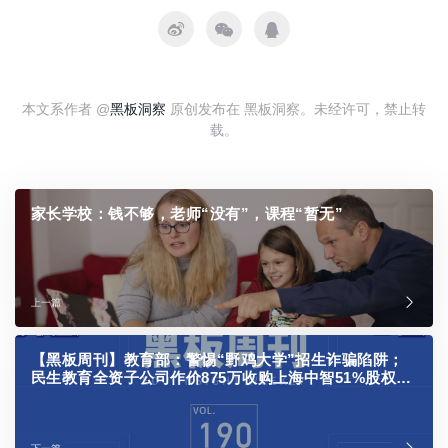
本文系作者 @
黑板洞察
原创发布在 黑板洞察。未经许可，禁止转
载。
家长学校：钱不够，老师“没有”，课程“暂无”
上一篇
【黑板周刊】教育部：警惕“野鸡大学”招生诈骗陷阱；
民生教育全资子公司作价875万收购上海中智51%股权；
作业帮发布喵喵单词卡2代