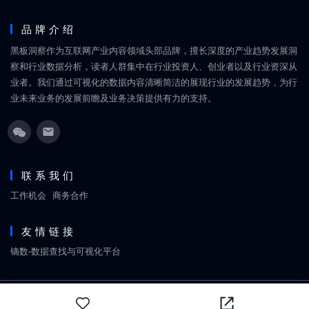
品牌介绍
黑板洞察作为互联网产业内容领域头部品牌，擅长深度的产业趋势发展洞
察和行业数据分析，读者人群集中在行业投资人、创业者以及行业资深从
业者。我们通过可视化的数据内容清晰简洁的展现行业的发展趋势，为行
业未来业务的发展前瞻及业务决策提供有力的支持。
联系我们
工作机会
商务合作
友情链接
镝数-数据查找与可视化平台
Copyright © 2018-2026
黑板洞察
网站地图
京ICP备18060861号
北京丹禧福伦文化传媒有限
公司