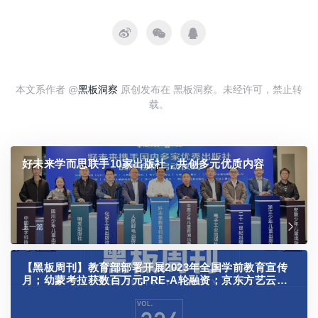
本文系作者 @
黑板洞察
原创发布在 黑板洞察。未经许可，禁止转
载。
好未来学而思联手10家出版社，共创多元优质内容
上一篇
【黑板周刊】教育部部署开展2023年全国学前教育宣传
月；幼蒙考拉获数百万元PRE-A轮融资；京东方艺云发
布“械”字号小课屏等新品