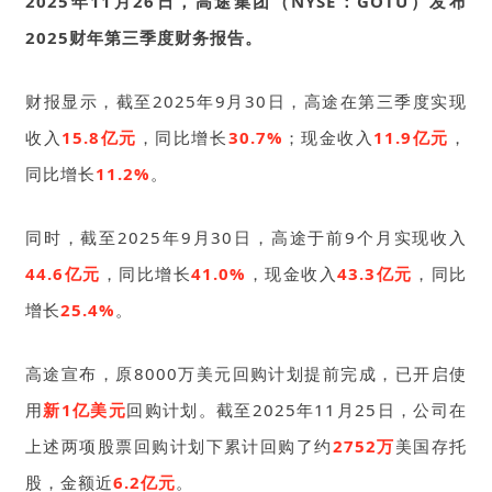
2025年11月26日，高途集团（NYSE：GOTU）发布
2025财年第三季度财务报告。
财报显示，截至2025年9月30日，高途在第三季度实现
收入
15.8亿元
，同比增长
30.7%
；现金收入
11.9亿元
，
同比增长
11.2%
。
同时，截至2025年9月30日，高途于前9个月实现收入
44.6亿元
，同比增长
41.0%
，现金收入
43.3亿元
，同比
增长
25.4%
。
高途宣布，原8000万美元回购计划提前完成，已开启使
用
新1亿美元
回购计划。截至2025年11月25日，公司在
上述两项股票回购计划下累计回购了约
2752万
美国存托
股，金额近
6.2亿元
。