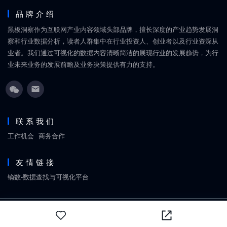
品牌介绍
黑板洞察作为互联网产业内容领域头部品牌，擅长深度的产业趋势发展洞
察和行业数据分析，读者人群集中在行业投资人、创业者以及行业资深从
业者。我们通过可视化的数据内容清晰简洁的展现行业的发展趋势，为行
业未来业务的发展前瞻及业务决策提供有力的支持。
联系我们
工作机会
商务合作
友情链接
镝数-数据查找与可视化平台
Copyright © 2018-2026
黑板洞察
网站地图
京ICP备18060861号
北京丹禧福伦文化传媒有限
公司