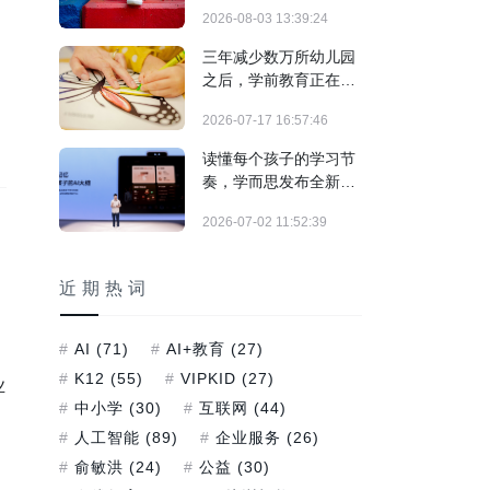
结构调整期
2026-08-03 13:39:24
三年减少数万所幼儿园
之后，学前教育正在发
生什么？
2026-07-17 16:57:46
读懂每个孩子的学习节
奏，学而思发布全新培
优AI家教及旗舰学习机
2026-07-02 11:52:39
T6系列
近期热词
AI
(71)
AI+教育
(27)
K12
(55)
VIPKID
(27)
业
中小学
(30)
互联网
(44)
人工智能
(89)
企业服务
(26)
俞敏洪
(24)
公益
(30)