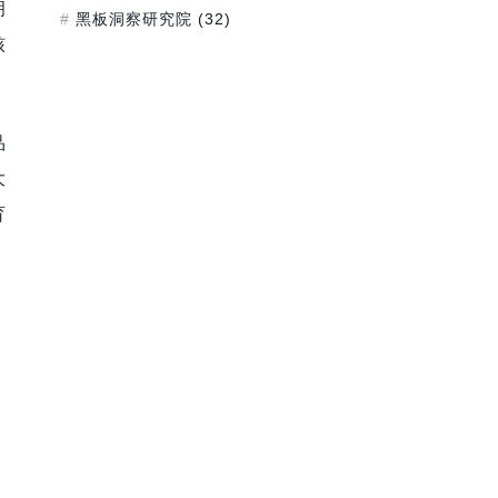
拥
黑板洞察研究院
(32)
核
品
大
育