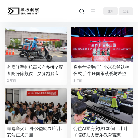
注册
登录
外卖骑手护航高考有多拼？配
启牛学堂举行任小米公益认种
备随身除颤仪、义务跑腿应急
仪式 启牛庄园承载爱与希望
小哥：希望用不到
2 年前
3 年前
辛选辛火计划·公益助农培训西
公益AI琴房突破100间！小叶
安站正式开启
子陪练助力音乐教育普惠