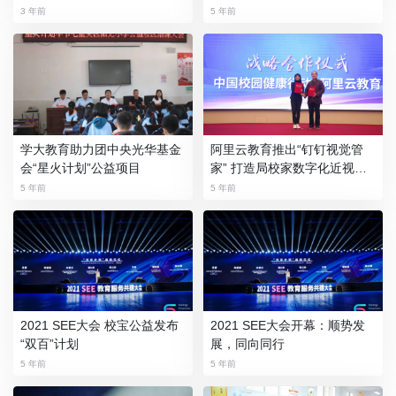
3 年前
5 年前
学大教育助力团中央光华基金
阿里云教育推出“钉钉视觉管
会“星火计划”公益项目
家” 打造局校家数字化近视防
控平台
5 年前
5 年前
2021 SEE大会 校宝公益发布
2021 SEE大会开幕：顺势发
“双百”计划
展，同向同行
5 年前
5 年前