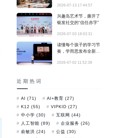
制"实战训练正式落地
2026-07-13 17:44:57
兴趣岛艺术节，撕开了
银发社交的“信任赤字”
2026-07-03 18:03:31
读懂每个孩子的学习节
奏，学而思发布全新培
优AI家教及旗舰学习机
2026-07-02 11:52:39
T6系列
近期热词
AI
(71)
AI+教育
(27)
K12
(55)
VIPKID
(27)
中小学
(30)
互联网
(44)
人工智能
(89)
企业服务
(26)
俞敏洪
(24)
公益
(30)