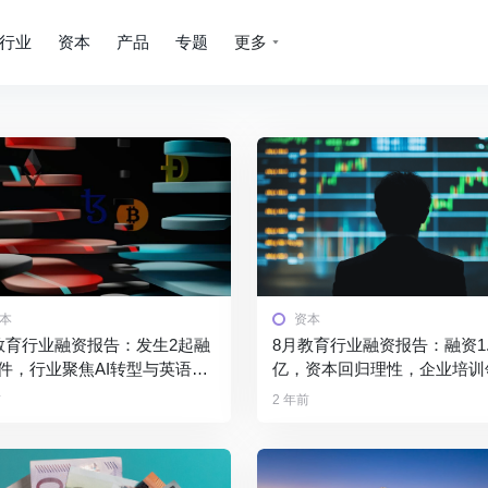
行业
资本
产品
专题
更多
本
资本
教育行业融资报告：发生2起融
8月教育行业融资报告：融资1.
件，行业聚焦AI转型与英语学
亿，资本回归理性，企业培训
具创新
跑？
前
2 年前