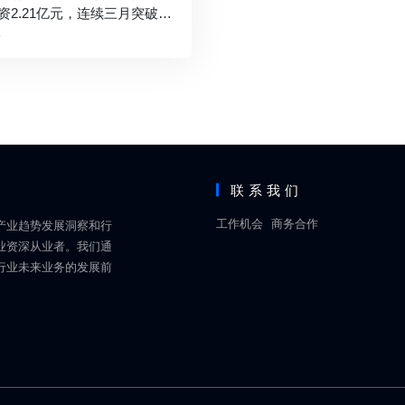
资2.21亿元，连续三月突破亿
关
前
联系我们
工作机会
商务合作
产业趋势发展洞察和行
业资深从业者。我们通
行业未来业务的发展前