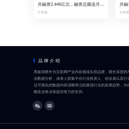
共融资2.446亿元，融资总额连月上
共融
涨
元大
3 年前
3 年
品牌介绍
黑板洞察作为互联网产业内容领域头部品牌，擅长深度的
业数据分析，读者人群集中在行业投资人、创业者以及行
过可视化的数据内容清晰简洁的展现行业的发展趋势，为
瞻及业务决策提供有力的支持。