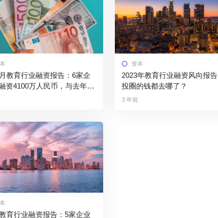
本
资本
2月教育行业融资报告：6家企
2023年教育行业融资风向报
融资4100万人民币，与去年同
投圈的钱都去哪了？
比资本活跃度降低
前
3 年前
本
月教育行业融资报告：5家企业