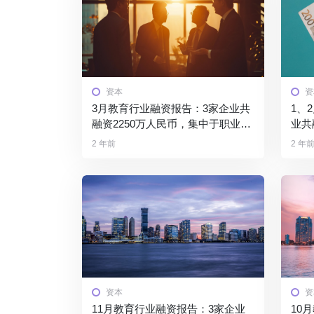
资本
资
3月教育行业融资报告：3家企业共
1、
融资2250万人民币，集中于职业教
业共
育赛道
期相
2 年前
2 年
资本
资
11月教育行业融资报告：3家企业
10