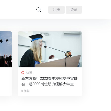
注册
登录
快讯
新东方举行2020春季校招空中宣讲
会，超3000岗位助力缓解大学生就
业压力
6 年前