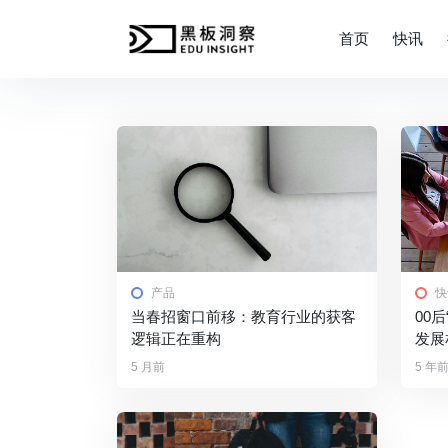
首页
快讯
产品
快
当春招窗口前移：教育行业的获客
00
逻辑正在重构
发展
5 月前
5 年