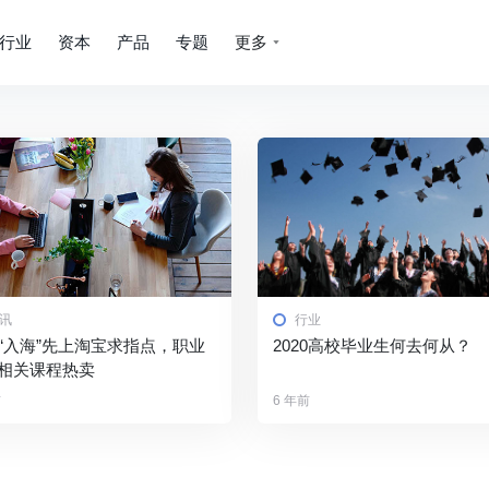
行业
资本
产品
专题
更多
讯
行业
后“入海”先上淘宝求指点，职业
2020高校毕业生何去何从？
相关课程热卖
前
6 年前