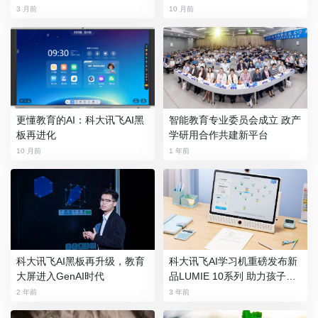
段
3 月前
10 月前
更懂教育的AI：科大讯飞AI黑
智能教育专业委员会成立 政产
板再进化
学研用合作共建新平台
10 月前
1 年前
科大讯飞AI黑板再升级，教育
科大讯飞AI学习机重磅发布新
大屏进入GenAI时代
品LUMIE 10系列 助力孩子综
合素养全面发展
2 年前
3 年前