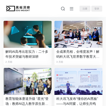
注册
登录
解码AI高考出彩实力：二十多
全成果亮相，全维度发声！解
年技术突破与教研深耕
码科大讯飞世界数字教育大会
答卷
2 月前
3 月前
教育智能体赛道升级 “星光”登
科大讯飞发布“懂你的AI黑板”
场：教师AI迈入教学原生新阶
——与AI同窗，让师生共鸣