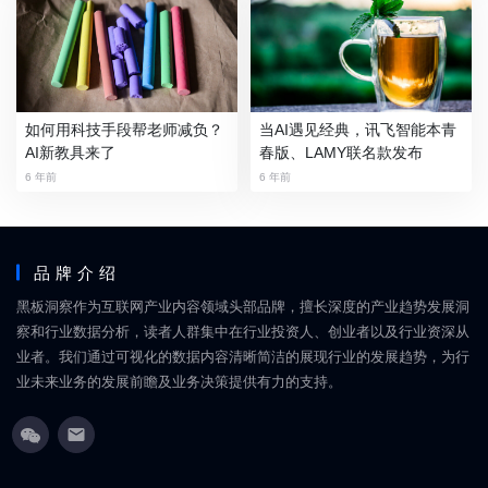
如何用科技手段帮老师减负？
当AI遇见经典，讯飞智能本青
AI新教具来了
春版、LAMY联名款发布
6 年前
6 年前
品牌介绍
黑板洞察作为互联网产业内容领域头部品牌，擅长深度的产业趋势发展洞
察和行业数据分析，读者人群集中在行业投资人、创业者以及行业资深从
业者。我们通过可视化的数据内容清晰简洁的展现行业的发展趋势，为行
业未来业务的发展前瞻及业务决策提供有力的支持。