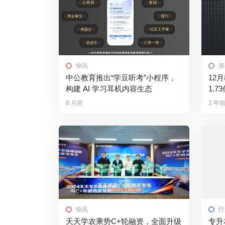
快讯
资
中公教育推出“学豆听考”小程序，
12
构建 AI 学习耳机内容生态
1.
成焦
8 月前
2 年
快讯
行
天天学农乘势C+轮融资，全面升级
专升