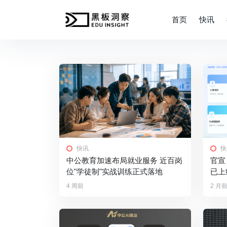
首页
快讯
快讯
快
中公教育加速布局就业服务 近百岗
官宣
位"学徒制"实战训练正式落地
已上
4 周前
2 月