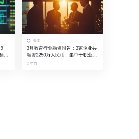
资本
9
3月教育行业融资报告：3家企业共
领
融资2250万人民币，集中于职业教
育赛道
2 年前