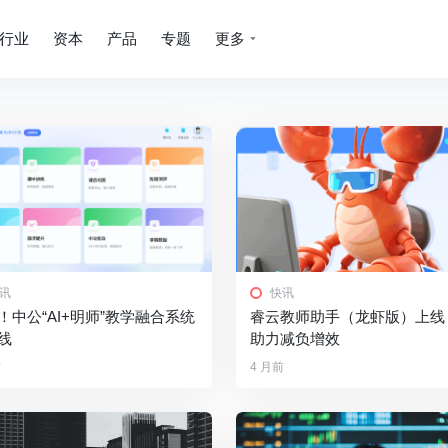
行业
资本
产品
专题
更多
讯
快讯
！中公“AI+明师”教学融合系统
睿云教师助手（龙虾版）上线！
线
助力减负增效
前
4 月前