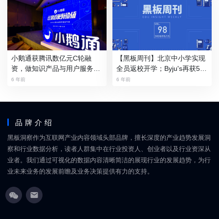
小鹅通获腾讯数亿元C轮融
【黑板周刊】北京中小学实现
资，做知识产品与用户服务的
全员返校开学；Byju's再获5亿
数字化工具
美元战略投资；学而思推出AI
6 年前
6 年前
产品“小学口算”
品牌介绍
黑板洞察作为互联网产业内容领域头部品牌，擅长深度的产业趋势发展洞
察和行业数据分析，读者人群集中在行业投资人、创业者以及行业资深从
业者。我们通过可视化的数据内容清晰简洁的展现行业的发展趋势，为行
业未来业务的发展前瞻及业务决策提供有力的支持。