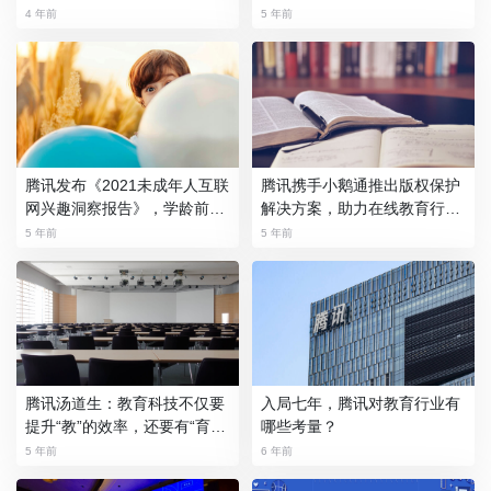
品助力教育数字化
产品青少年模式内容升级
4 年前
5 年前
腾讯发布《2021未成年人互联
腾讯携手小鹅通推出版权保护
网兴趣洞察报告》，学龄前儿
解决方案，助力在线教育行业
童触网比例达42.3%
健康发展
5 年前
5 年前
腾讯汤道生：教育科技不仅要
入局七年，腾讯对教育行业有
提升“教”的效率，还要有“育”
哪些考量？
的温度
5 年前
6 年前