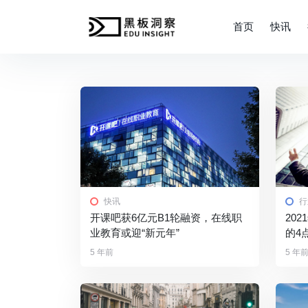
首页
快讯
快讯
行
开课吧获6亿元B1轮融资，在线职
​2
业教育或迎“新元年”
的4
5 年前
5 年