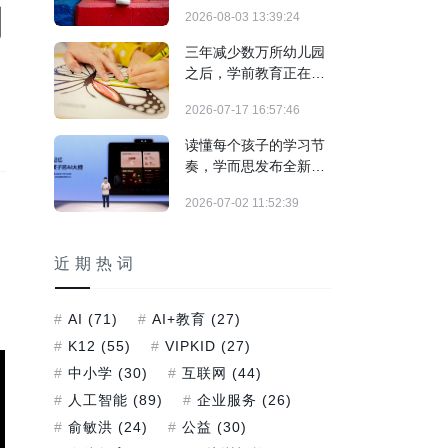
结构调整期
同
2026-08-03 13:39:24
三年减少数万所幼儿园
之后，学前教育正在发
生什么？
2026-07-17 16:57:46
读懂每个孩子的学习节
奏，学而思发布全新培
优AI家教及旗舰学习机
2026-07-02 11:52:39
T6系列
近期热词
AI
(71)
AI+教育
(27)
K12
(55)
VIPKID
(27)
中小学
(30)
互联网
(44)
人工智能
(89)
企业服务
(26)
俞敏洪
(24)
公益
(30)