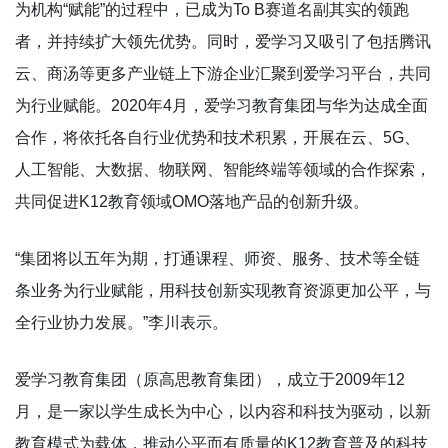
为机构“赋能”的过程中，已成为To B赛道名副其实的领跑
者，并持续扩大领先优势。同时，爱学习又吸引了包括腾讯
云、商汤等更多产业链上下游企业汇聚到爱学习平台，共同
为行业赋能。2020年4月，爱学习教育集团与华为达成全面
合作，将依托各自行业优势和技术积累，开展在云、5G、
人工智能、大数据、物联网、智能终端等领域的合作探索，
共同促进K12教育领域OMO落地产品的创新升级。
“集团将以五年为期，打通课程、师资、服务、技术等全链
条业务为行业赋能，用科技创新实现教育资源更加公平，与
全行业协力发展。”李川表示。
爱学习教育集团（原高思教育集团），成立于2009年12
月，是一家以学生成长为中心，以内容和科技为驱动，以新
教育模式为载体，推动公平而有质量的K12教育普及的科技