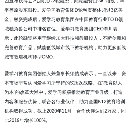
团宣布获得近2亿美元D2轮融资，此轮融资由GIC领投，华
平等原股东跟投。爱学习教育集团D轮融资整体超过3亿美
金。融资完成后，爱学习教育集团在中国教育行业TO B领
域独角兽公司中排名首位。爱学习教育集团CEO李川表
示，此轮融资将用于继续加大科技和教研投入，不断创新和
完善教育产品，赋能低线城市线下教培机构，助力更多低线
城市教培机构转型OMO。
爱学习教育集团创始人兼董事长须佶成表示，一直以来，资
本市场非常认同爱学习所坚持的S2b2c战略。在“教育以人
为本”的改革大潮中，爱学习积极推动教育产业升级，打造
内容和服务优势，联合各行业伙伴，助力全国K12教育培训
机构取得成功，截止2020年11月，合作伙伴达到2万家，同
比2019年增长100%。