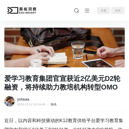
注册
登录
爱学习教育集团官宣获近2亿美元D2轮
融资，将持续助力教培机构转型OMO
yotaaa
2020-11-12 10:24:46
快讯
近日，以内容和科技驱动的K12教育供给平台爱学习教育集