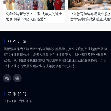
银发经济新故事：一座“成年人的迪士
中公教育加速布局就业服务
尼”如何装下3亿人的热爱？
位"学徒制"实战训练正式落
品牌介绍
黑板洞察作为互联网产业内容领域头部品牌，擅长深度的产业趋势发展洞
察和行业数据分析，读者人群集中在行业投资人、创业者以及行业资深从
业者。我们通过可视化的数据内容清晰简洁的展现行业的发展趋势，为行
业未来业务的发展前瞻及业务决策提供有力的支持。
联系我们
工作机会
商务合作