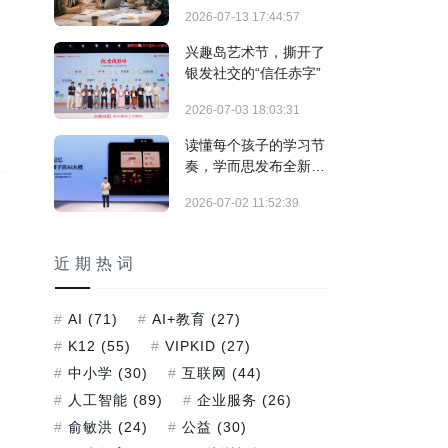
制"实战训练正式落地
2026-07-13 17:44:57
兴趣岛艺术节，撕开了
银发社交的“信任赤字”
2026-07-03 18:03:31
读懂每个孩子的学习节
奏，学而思发布全新培
优AI家教及旗舰学习机
2026-07-02 11:52:39
T6系列
近期热词
AI
(71)
AI+教育
(27)
K12
(55)
VIPKID
(27)
中小学
(30)
互联网
(44)
人工智能
(89)
企业服务
(26)
俞敏洪
(24)
公益
(30)